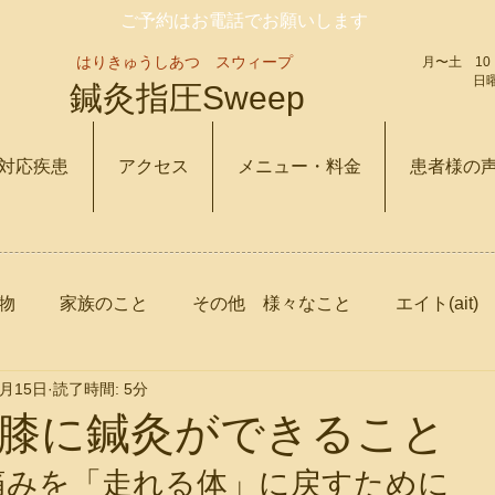
ご予約はお電話でお願いします
はりきゅうしあつ スウィープ
​​月〜土 10
​​
鍼灸指圧Sweep​
対応疾患
アクセス
メニュー・料金
患者様の
物
家族のこと
その他 様々なこと
エイト(ait)
4月15日
読了時間: 5分
なぜ鍼灸は効くのか
膝に鍼灸ができること
痛みを「走れる体」に戻すために