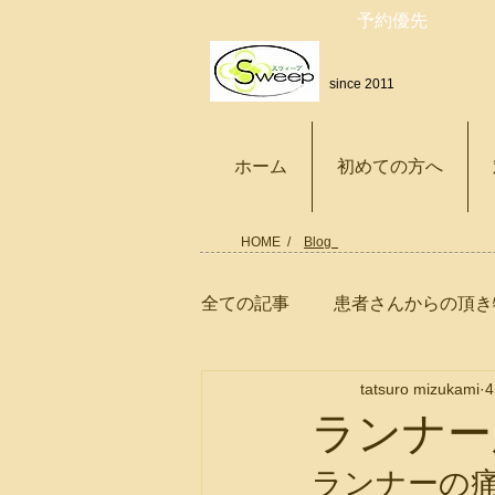
予約優先
since 2011
ホーム
初めての方へ
HOME /
Blog
全ての記事
患者さんからの頂き
tatsuro mizukami
鍼灸マッサージに出来る事
ランナー
ランナーの