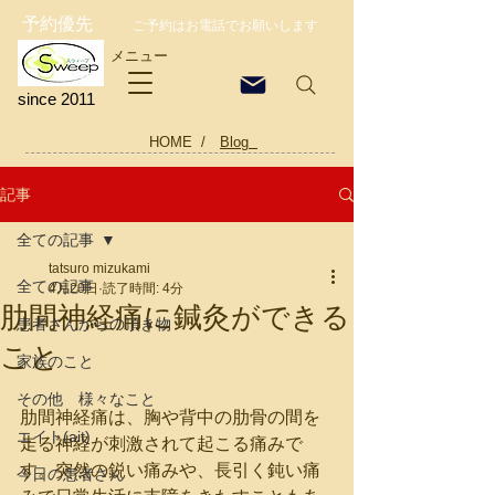
予約優先
ご予約はお電話でお願いします
メニュー
since 2011
HOME /
Blog
記事
全ての記事
tatsuro mizukami
全ての記事
4月20日
読了時間: 4分
肋間神経痛に鍼灸ができる
患者さんからの頂き物
こと
家族のこと
その他 様々なこと
肋間神経痛は、胸や背中の肋骨の間を
エイト(ait)
走る神経が刺激されて起こる痛みで
す。突然の鋭い痛みや、長引く鈍い痛
今日の患者さん