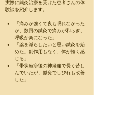
実際に鍼灸治療を受けた患者さんの体
験談を紹介します。
「痛みが強くて夜も眠れなかった
が、数回の鍼灸で痛みが和らぎ、
呼吸が楽になった」  
「薬を減らしたいと思い鍼灸を始
めた。副作用もなく、体が軽く感
じる」  
「帯状疱疹後の神経痛で長く苦し
んでいたが、鍼灸でしびれも改善
した」
札幌市中央区で肋間神経
痛にお悩みなら｜鍼灸指
圧Sweepへ