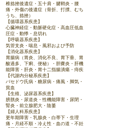
椎捻挫後遺症・五十肩・腱鞘炎・腰
痛・外傷の後遺症（骨折、打撲、むち
うち、捻挫）
【循環器系疾患】
心臓神経症・動脈硬化症・高血圧低血
圧症・動悸・息切れ
【呼吸器系疾患】
気管支炎・喘息・風邪および予防
【消化器系疾患】
胃腸病（胃炎、消化不良、胃下垂、胃
酸過多、下痢、便秘）・胆嚢炎・肝機
能障害・肝炎・胃十二指腸潰瘍・痔疾
【代謝内分秘系疾患】
バセドウ氏病・糖尿病・痛風・脚気・
貧血
【生殖、泌尿器系疾患】
膀胱炎・尿道炎・性機能障害・尿閉・
腎炎・前立腺肥大・陰萎
【婦人科系疾患】
更年期障害・乳腺炎・白帯下・生理
痛・月経不順・冷え性・血の道・不妊