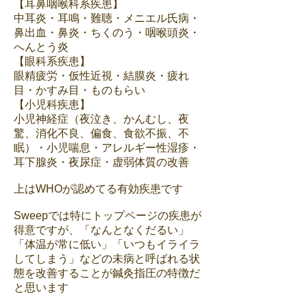
【耳鼻咽喉科系疾患】
中耳炎・耳鳴・難聴・メニエル氏病・
鼻出血・鼻炎・ちくのう・咽喉頭炎・
へんとう炎
【眼科系疾患】
眼精疲労・仮性近視・結膜炎・疲れ
目・かすみ目・ものもらい
【小児科疾患】
小児神経症（夜泣き、かんむし、夜
驚、消化不良、偏食、食欲不振、不
眠）・小児喘息・アレルギー性湿疹・
耳下腺炎・夜尿症・虚弱体質の改善
上はWHOが認めてる有効疾患です
Sweepでは特にトップページの疾患が
得意ですが、「なんとなくだるい」
「体温が常に低い」「いつもイライラ
してしまう」などの未病と呼ばれる状
態を改善することが鍼灸指圧の特徴だ
と思います